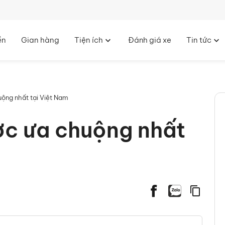
ền
Gian hàng
Tiện ích
Đánh giá xe
Tin tức
uộng nhất tại Việt Nam
̛̣c ưa chuộng nhất