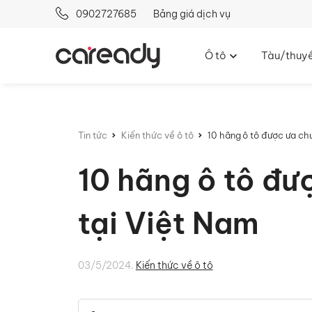
0902727685
Bảng giá dịch vụ
Ô tô
Tàu/thuy
Tin tức
Kiến thức về ô tô
10 hãng ô tô được ưa ch
10 hãng ô tô đưo
tại Việt Nam
03/5/2024.
Kiến thức về ô tô