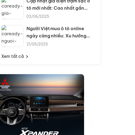
Cập nhật giá điện trạm sạc ô
tô mới nhất: Cao nhất gần
4.300đ/kWh
03/06/2025
Người Việt mua ô tô online
ngày càng nhiều: Xu hướng
hay tất yếu?
21/05/2025
Xem tất cả