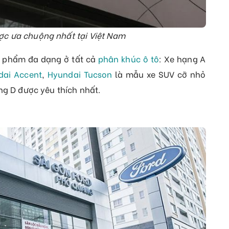
ợc ưa chuộng nhất tại Việt Nam
n phẩm đa dạng ở tất cả
phân khúc ô tô
: Xe hạng A
dai Accent
,
Hyundai Tucson
là mẫu xe SUV cỡ nhỏ
ng D được yêu thích nhất.