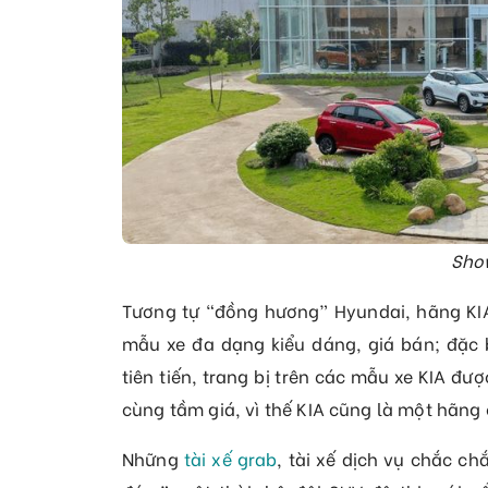
Sho
Tương tự “đồng hương” Hyundai, hãng K
mẫu xe đa dạng kiểu dáng, giá bán; đặc b
tiên tiến, trang bị trên các mẫu xe KIA đ
cùng tầm giá, vì thế KIA cũng là một hãng
Những
tài xế grab
, tài xế dịch vụ chắc c