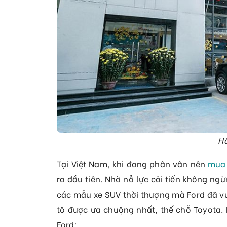
H
Tại Việt Nam, khi đang phân vân nên
mua 
ra đầu tiên. Nhờ nỗ lực cải tiến không n
các mẫu xe SUV thời thượng mà Ford đã vư
tô được ưa chuộng nhất, thế chỗ Toyota. 
Ford: