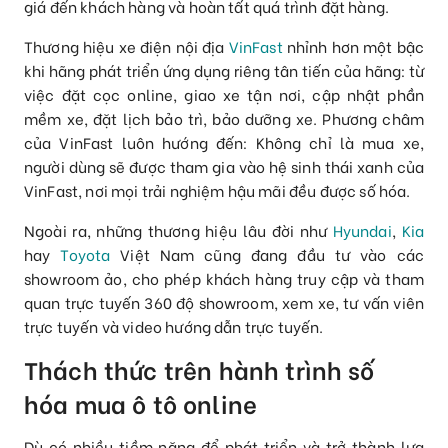
giá đến khách hàng và hoàn tất quá trình đặt hàng.
Thương hiệu xe điện nội địa
VinFast
nhỉnh hơn một bậc
khi hãng phát triển ứng dụng riêng tân tiến của hãng: từ
việc đặt cọc online, giao xe tận nơi, cập nhật phần
mềm xe, đặt lịch bảo trì, bảo dưỡng xe. Phương châm
của VinFast luôn hướng đến: Không chỉ là mua xe,
người dùng sẽ được tham gia vào hệ sinh thái xanh của
VinFast, nơi mọi trải nghiệm hậu mãi đều được số hóa.
Ngoài ra, những thương hiệu lâu đời như
Hyundai
,
Kia
hay
Toyota
Việt Nam cũng đang đầu tư vào các
showroom ảo, cho phép khách hàng truy cập và tham
quan trực tuyến 360 độ showroom, xem xe, tư vấn viên
trực tuyến và video hướng dẫn trực tuyến.
Thách thức trên hành trình số
hóa mua ô tô online
Dù có nhiều tiềm năng để phát triển và trở thành lựa