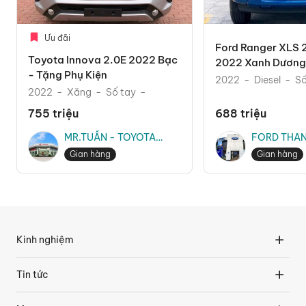
Ưu đãi
Ford Ranger XLS 
Toyota Innova 2.0E 2022 Bạc
2022 Xanh Dương 
- Tặng Phụ Kiện
Mãi Phụ Kiện The
2022
Diesel
Số
2022
Xăng
Số tay
755 triệu
688 triệu
MR.TUẤN - TOYOTA
FORD THAN
THĂNG LONG
MR.TRUNG
Gian hàng
Gian hàng
Kinh nghiệm
Tin tức