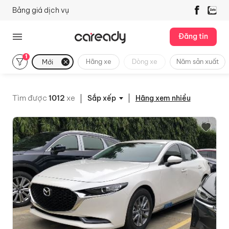
Bảng giá dịch vụ
Đăng tin
1
Hãng xe
Dòng xe
Năm sản xuất
Mới
Tìm được
1012
xe
Hãng xem nhiều