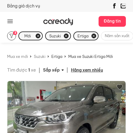
Bảng giá dịch vụ
Đăng tin
3
Năm sản xuất
Mới
Suzuki
Ertiga
Mua xe mới
Suzuki
Ertiga
Mua xe Suzuki Ertiga Mới
Tìm được
1
xe
Hãng xem nhiều