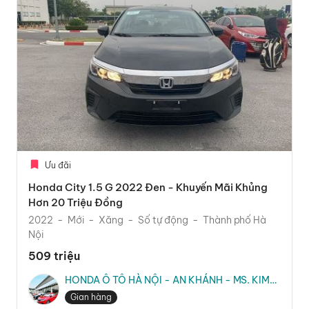
Ưu đãi
Honda City 1.5 G 2022 Đen - Khuyến Mãi Khủng
Hơn 20 Triệu Đồng
2022
Mới
Xăng
Số tự động
Thành phố Hà
Nội
509 triệu
HONDA Ô TÔ HÀ NỘI - AN KHÁNH - MS. KIM
TRANG
Gian hàng