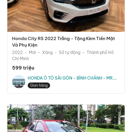
Honda City RS 2022 Trắng - Tặng Kèm Tiền Mặt
Và Phụ Kiện
2022
Mới
Xăng
Số tự động
Thành phố Hồ
Chí Minh
599 triệu
HONDA Ô TÔ SÀI GÒN - BÌNH CHÁNH - MR.
CƯỜNG
Gian hàng