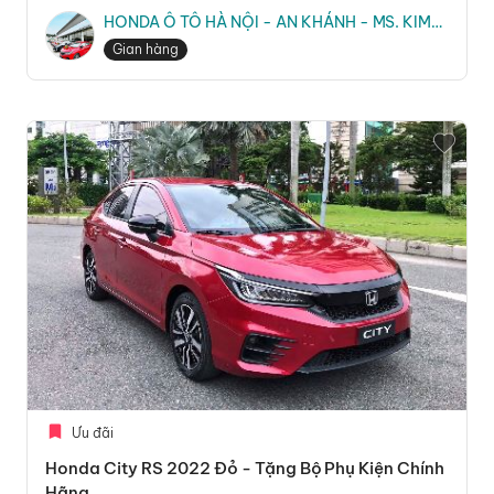
HONDA Ô TÔ HÀ NỘI - AN KHÁNH - MS. KIM
TRANG
Gian hàng
Ưu đãi
Honda City RS 2022 Đỏ - Tặng Bộ Phụ Kiện Chính
Hãng