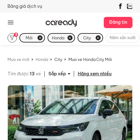
Bảng giá dịch vụ
Đăng tin
3
Năm sản xuất
Mới
Honda
City
Mua xe mới
Honda
City
Mua xe Honda City Mới
Tìm được
13
xe
Hãng xem nhiều