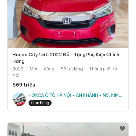
Honda City 1.5 L 2022 Đỏ - Tặng Phụ Kiện Chính
Hãng
2022
Mới
Xăng
Số tự động
Thành phố Hà
Nội
569 triệu
HONDA Ô TÔ HÀ NỘI - AN KHÁNH - MS. KIM
TRANG
Gian hàng