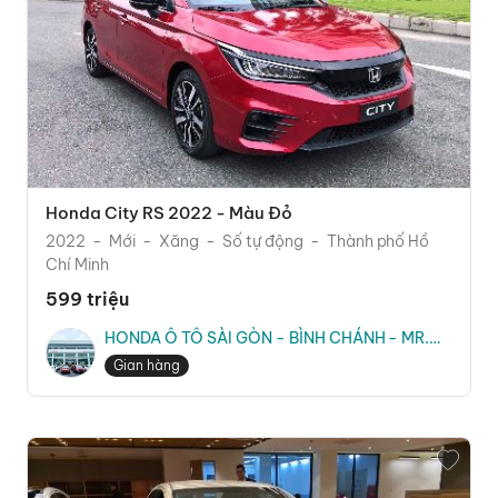
Honda City RS 2022 - Màu Đỏ
2022
Mới
Xăng
Số tự động
Thành phố Hồ
Chí Minh
599 triệu
HONDA Ô TÔ SÀI GÒN - BÌNH CHÁNH - MR.
CƯỜNG
Gian hàng