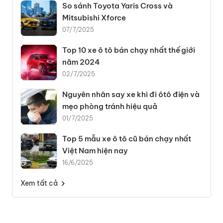
So sánh Toyota Yaris Cross và
sedan, hatchback, SUV đến xe thể thao.
Mitsubishi Xforce
Lý do nên chọn xe ô tô hãng
07/7/2025
Honda
Top 10 xe ô tô bán chạy nhất thế giới
năm 2024
1. Sự an toàn và đáng tin cậy
02/7/2025
Honda luôn đặt sự an toàn của người lái và hành khách
Nguyên nhân say xe khi đi ôtô điện và
lên hàng đầu. Với các tính năng an toàn tiên tiến như
mẹo phòng tránh hiệu quả
hệ thống phanh ABS, cảm biến va chạm, hệ thống kiểm
01/7/2025
soát ổn định và nhiều tính năng an toàn khác, bạn có
thể yên tâm khi lái xe trên mọi cung đường. Dòng xe ô
Top 5 mẫu xe ô tô cũ bán chạy nhất
tô Honda nổi tiếng với hiệu suất vượt trội và độ tin cậy
Việt Nam hiện nay
cao. Honda luôn cam kết cung cấp cho khách hàng
16/6/2025
những trải nghiệm lái xe tuyệt vời nhất.
Xem tất cả
2. Tiết kiệm nhiên liệu
Không chỉ là hiệu suất, dòng xe ô tô Honda còn nổi bật