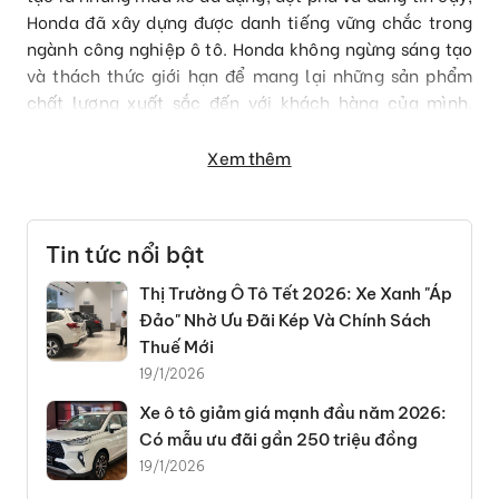
Honda đã xây dựng được danh tiếng vững chắc trong
ngành công nghiệp ô tô. Honda không ngừng sáng tạo
và thách thức giới hạn để mang lại những sản phẩm
chất lượng xuất sắc đến với khách hàng của mình.
Hãng luôn cung cấp nhiều sự lựa chọn để phù hợp với
nhiều sở thích và nhu cầu của khách hàng, Honda luôn
Xem thêm
chú trọng đến tiện ích, hiệu suất vận hành, và sự an
toàn trong từng mẫu mã xe mà họ sản xuất từ nhỏ gọn,
thể thao hay sang trọng.
Tin tức nổi bật
Hãng xe Honda được thành lập 1946 tại Hamamatsu,
Thị Trường Ô Tô Tết 2026: Xe Xanh "Áp
Nhật Bản, bởi Soichiro Honda. Ban đầu, công ty chỉ sản
Đảo" Nhờ Ưu Đãi Kép Và Chính Sách
xuất các động cơ
xe máy
trước khi chuyển sang sản
Thuế Mới
xuất xe máy hoàn thiện. Đến năm 1963, Honda ra mắt
19/1/2026
mẫu xe ô tô đầu tiên của mình là chiếc Honda T360.
Sau đó, hãng không ngừng phát triển, sản xuất ra nhiều
Xe ô tô giảm giá mạnh đầu năm 2026:
mẫu xe mới như
Honda Civic
(1972) và
Honda Accord
Có mẫu ưu đãi gần 250 triệu đồng
(1976). Đến nay, Honda vẫn tiếp tục đứng vững trên thị
19/1/2026
trường ô tô thế giới với dòng sản phẩm đa dạng từ