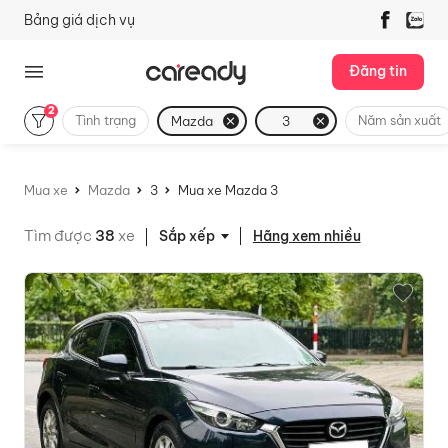
Bảng giá dịch vụ
Đăng tin
2
Tình trạng
Năm sản xuất
Mazda
3
Mua xe
Mazda
3
Mua xe Mazda 3
Tìm được
38
xe
Hãng xem nhiều