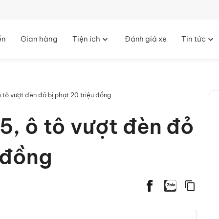
ền
Gian hàng
Tiện ích
Đánh giá xe
Tin tức
tô vượt đèn đỏ bị phạt 20 triệu đồng
 ô tô vượt đèn đỏ
 đồng