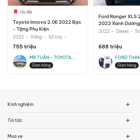
Ưu đãi
Ford Ranger XLS 
Toyota Innova 2.0E 2022 Bạc
2022 Xanh Dương 
- Tặng Phụ Kiện
Mãi Phụ Kiện The
2022
Diesel
Số
2022
Xăng
Số tay
755 triệu
688 triệu
MR.TUẤN - TOYOTA
FORD THAN
THĂNG LONG
MR.TRUNG
Gian hàng
Gian hàng
Kinh nghiệm
Tin tức
Mua xe