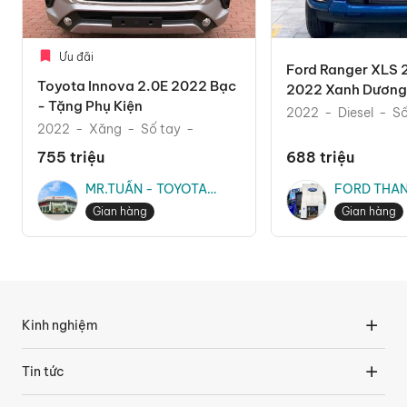
Ưu đãi
Ford Ranger XLS 
Toyota Innova 2.0E 2022 Bạc
2022 Xanh Dương 
- Tặng Phụ Kiện
Mãi Phụ Kiện The
2022
Diesel
Số
2022
Xăng
Số tay
755 triệu
688 triệu
MR.TUẤN - TOYOTA
FORD THAN
THĂNG LONG
MR.TRUNG
Gian hàng
Gian hàng
Kinh nghiệm
Tin tức