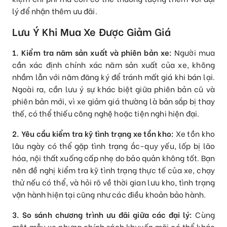
lý để nhận thêm ưu đãi.
Lưu Ý Khi Mua Xe Được Giảm Giá
1. Kiểm tra năm sản xuất và phiên bản xe:
Người mua
cần xác định chính xác năm sản xuất của xe, không
nhầm lẫn với năm đăng ký để tránh mất giá khi bán lại.
Ngoài ra, cần lưu ý sự khác biệt giữa phiên bản cũ và
phiên bản mới, vì xe giảm giá thường là bản sắp bị thay
thế, có thể thiếu công nghệ hoặc tiện nghi hiện đại.
2. Yêu cầu kiểm tra kỹ tình trạng xe tồn kho:
Xe tồn kho
lâu ngày có thể gặp tình trạng ắc-quy yếu, lốp bị lão
hóa, nội thất xuống cấp nhẹ do bảo quản không tốt. Bạn
nên đề nghị kiểm tra kỹ tình trạng thực tế của xe, chạy
thử nếu có thể, và hỏi rõ về thời gian lưu kho, tình trạng
vận hành hiện tại cũng như các điều khoản bảo hành.
3. So sánh chương trình ưu đãi giữa các đại lý:
Cùng
một mẫu xe nhưng chính sách khuyến mãi có thể khác