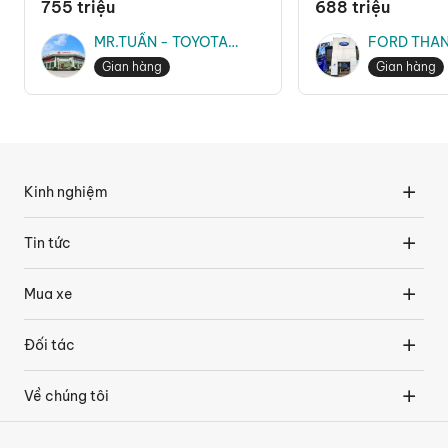
755 triệu
688 triệu
MR.TUẤN - TOYOTA
FORD THAN
THĂNG LONG
MR.TRUNG
Gian hàng
Gian hàng
Kinh nghiệm
Tin tức
Mua xe
Đối tác
Về chúng tôi