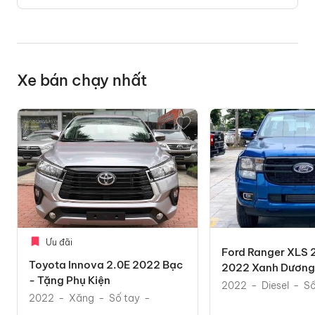
Xe bán chạy nhất
Ưu đãi
Ford Ranger XLS 
Toyota Innova 2.0E 2022 Bạc
2022 Xanh Dương 
- Tặng Phụ Kiện
Mãi Phụ Kiện The
2022
Diesel
Số
2022
Xăng
Số tay