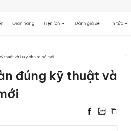
ền
Gian hàng
Tiện ích
Đánh giá xe
Tin tức
̃ thuật và lưu ý cho tài xế mới
àn đúng kỹ thuật và
mới