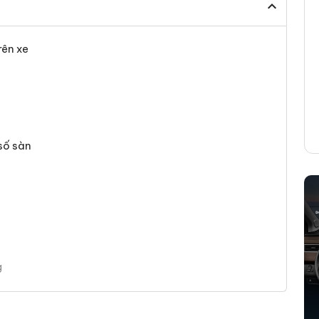
rên xe
ố sàn
g