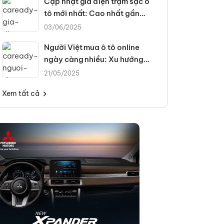
Cập nhật giá điện trạm sạc ô
tô mới nhất: Cao nhất gần
4.300đ/kWh
03/06/2025
Người Việt mua ô tô online
ngày càng nhiều: Xu hướng
hay tất yếu?
21/05/2025
Xem tất cả