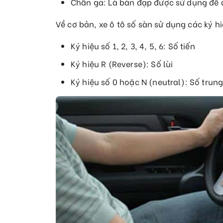
Chân ga: Là bàn đạp được sử dụng để đ
Về cơ bản, xe ô tô số sàn sử dụng các ký h
Ký hiệu số 1, 2, 3, 4, 5, 6: Số tiến
Ký hiệu R (Reverse): Số lùi
Ký hiệu số 0 hoặc N (neutral): Số trung