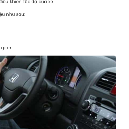
iều khiển tốc độ của xe
iệu như sau:
 gian