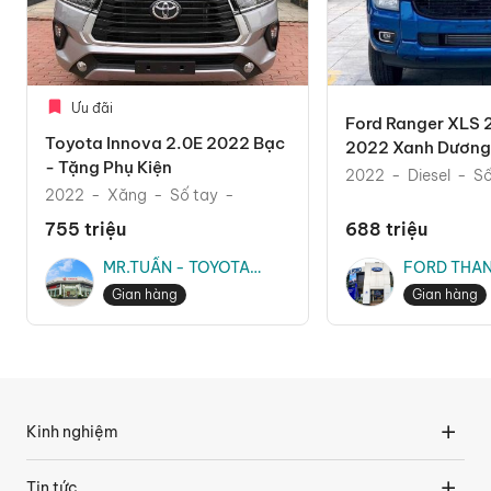
Ưu đãi
Ford Ranger XLS 
Toyota Innova 2.0E 2022 Bạc
2022 Xanh Dương 
- Tặng Phụ Kiện
Mãi Phụ Kiện The
2022
Diesel
Số
2022
Xăng
Số tay
755 triệu
688 triệu
MR.TUẤN - TOYOTA
FORD THAN
THĂNG LONG
MR.TRUNG
Gian hàng
Gian hàng
Kinh nghiệm
Tin tức