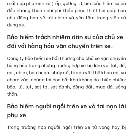
mất cắp phụ kiện xe (lốp, gương,..), bên bảo hiểm sẽ bù
đắp những khoản chi phí khắc phục thiệt hại giúp bạn
chủ động hơn về tài chính và yên tâm trong việc sử
dụng xe.
Bảo hiểm trách nhiệm dân sự của chủ xe
đối với hàng hóa vận chuyển trên xe.
Công ty bảo hiểm sẽ bồi thường cho chủ xe vận chuyển
hàng hóa trong những trường hợp xe bị đâm va, lật, đổ,
rơi , chìm, hỏa hoạn, cháy nổ, bị các vật thể khác rơi, va
chạm vào, những tai họa bất khả kháng do thiên nhiên:
bão, lũ, lụt, sạt lở, sét đánh, động đất, mưa đá, sóng
thần.
Bảo hiểm người ngồi trên xe và tai nạn lái
phụ xe.
Trong trường hợp người ngồi trên xe tử vong hay bị