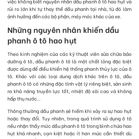
việc không biết nguyên nhân dầu phanh ô tô hao hụt và
rủi ro lớn khi tự thay thế dầu phanh tại nhà, từ đó làm
ảnh hưởng đến các bộ phận, máy móc khác của xe.
Những nguyên nhân khiến dầu
phanh ô tô hao hụt
Theo kinh nghiệm của các kỹ thuật viên sửa chữa bảo
dưỡng ô tô, dầu phanh ô tô là một chất lỏng đặc biệt
được dùng để điều khiển hệ thống phanh thủy lực của ô
tô. Khác với các loại dung dịch khác trên ô tô, dầu
phanh ô tô có những đặc tính vật lý riêng biệt, sản sinh
ra khả năng truyền lực tốt, nhiệt độ sôi cao và không
hấp thụ nước…
Thông thường dầu phanh sẽ hiếm khi xảy ra sự hao hụt
hoặc thay đổi. Tuy nhiên, trong quá trình sử dụng ô tô
nếu nhận thấy mức dầu phanh ô tô trong bình chứa hao
hụt khá nhanh, cạn kiệt hoặc ít hơn mức cần thiết dù