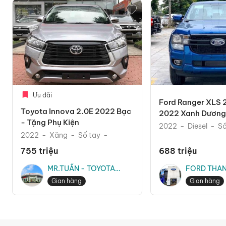
Ưu đãi
Ford Ranger XLS 
Toyota Innova 2.0E 2022 Bạc
2022 Xanh Dương 
- Tặng Phụ Kiện
Mãi Phụ Kiện The
2022
Diesel
Số
2022
Xăng
Số tay
755 triệu
688 triệu
MR.TUẤN - TOYOTA
FORD THAN
THĂNG LONG
MR.TRUNG
Gian hàng
Gian hàng