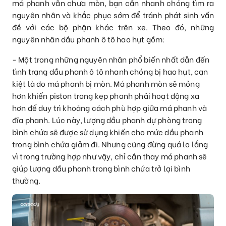
má phanh vẫn chưa mòn, bạn cần nhanh chóng tìm ra
nguyên nhân và khắc phục sớm để tránh phát sinh vấn
đề với các bộ phận khác trên xe. Theo đó, những
nguyên nhân dầu phanh ô tô hao hụt gồm:
- Một trong những nguyên nhân phổ biến nhất dẫn đến
tình trạng dầu phanh ô tô nhanh chóng bị hao hụt, cạn
kiệt là do má phanh bị mòn. Má phanh mòn sẽ mỏng
hơn khiến piston trong kẹp phanh phải hoạt động xa
hơn để duy trì khoảng cách phù hợp giữa má phanh và
đĩa phanh. Lúc này, lượng dầu phanh dự phòng trong
bình chứa sẽ được sử dụng khiến cho mức dầu phanh
trong bình chứa giảm đi. Nhưng cũng đừng quá lo lắng
vì trong trường hợp như vậy, chỉ cần thay má phanh sẽ
giúp lượng dầu phanh trong bình chứa trở lại bình
thường.