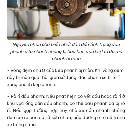
Nguyên nhân phổ biến nhất dẫn đến tình trạng dầu
phanh ô tô nhanh chóng bị hao hụt, cạn kiệt là do má
phanh bị mòn
- Vòng đệm chữ O của kẹp phanh bị mòn: Khi vòng đệm
này bị mòn qua thời gian sử dụng, dầu phanh sẽ bị rò rỉ
xung quanh kẹp phanh.
- Rò rỉ dầu phanh: Nếu phát hiện có vết dầu hoặc rò rỉ ở
khu vực ống dẫn dầu phanh, có thể dầu phanh đã bị rò
rỉ. Nếu gặp trường hợp này chủ xe cần nhanh chóng
đem xe ra các cơ sở sửa chữa, bảo dưỡng ô tô để tránh
xe hỏng nặng.