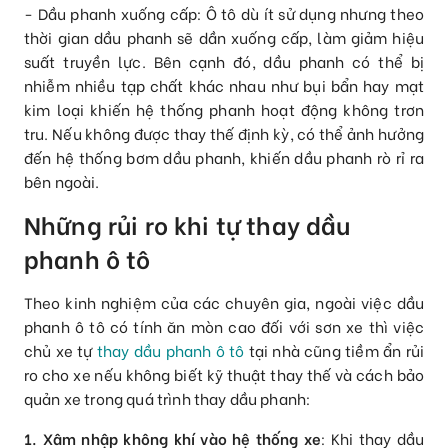
- Dầu phanh xuống cấp: Ô tô dù ít sử dụng nhưng theo
thời gian dầu phanh sẽ dần xuống cấp, làm giảm hiệu
suất truyền lực. Bên cạnh đó, dầu phanh có thể bị
nhiễm nhiều tạp chất khác nhau như bụi bẩn hay mạt
kim loại khiến hệ thống phanh hoạt động không trơn
tru. Nếu không được thay thế định kỳ, có thể ảnh hưởng
đến hệ thống bơm dầu phanh, khiến dầu phanh rò rỉ ra
bên ngoài.
Những rủi ro khi tự thay dầu
phanh ô tô
Theo kinh nghiệm của các chuyên gia, ngoài việc dầu
phanh ô tô có tính ăn mòn cao đối với sơn xe thì việc
chủ xe tự
thay dầu phanh ô tô
tại nhà cũng tiềm ẩn rủi
ro cho xe nếu không biết kỹ thuật thay thế và cách bảo
quản xe trong quá trình thay dầu phanh:
1. Xâm nhập không khí vào hệ thống xe
: Khi thay dầu