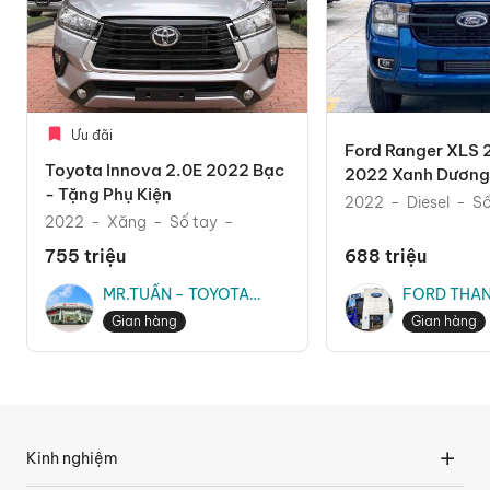
Ưu đãi
Ford Ranger XLS 
Toyota Innova 2.0E 2022 Bạc
2022 Xanh Dương 
- Tặng Phụ Kiện
Mãi Phụ Kiện The
2022
Diesel
Số
2022
Xăng
Số tay
755 triệu
688 triệu
MR.TUẤN - TOYOTA
FORD THAN
THĂNG LONG
MR.TRUNG
Gian hàng
Gian hàng
Kinh nghiệm