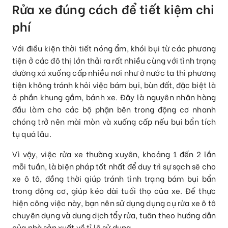
Rửa xe đúng cách để tiết kiệm chi
phí
Với điều kiện thời tiết nóng ẩm, khói bụi từ các phương
tiện ở các đô thị lớn thải ra rất nhiều cùng với tình trạng
đường xá xuống cấp nhiều nơi như ở nước ta thì phương
tiện không tránh khỏi việc bám bụi, bùn đất, đặc biệt là
ở phần khung gầm, bánh xe. Đây là nguyên nhân hàng
đầu làm cho các bộ phận bên trong động cơ nhanh
chóng trở nên mài mòn và xuống cấp nếu bụi bẩn tích
tụ quá lâu.
Vì vậy, việc rửa xe thường xuyên, khoảng 1 đến 2 lần
mỗi tuần, là biện pháp tốt nhất để duy trì sự sạch sẽ cho
xe ô tô, đồng thời giúp tránh tình trạng bám bụi bẩn
trong động cơ, giúp kéo dài tuổi thọ của xe. Để thực
hiện công việc này, bạn nên sử dụng dụng cụ rửa xe ô tô
chuyên dụng và dung dịch tẩy rửa, tuân theo hướng dẫn
của nhà sản xuất về tỉ lệ sử dụng.