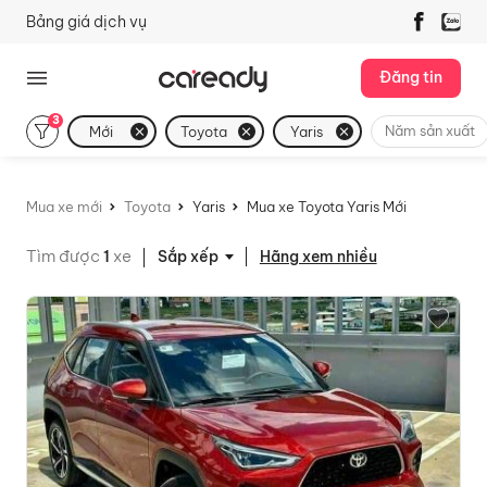
Bảng giá dịch vụ
Đăng tin
3
Năm sản xuất
Mới
Toyota
Yaris
Mua xe mới
Toyota
Yaris
Mua xe Toyota Yaris Mới
Tìm được
1
xe
Hãng xem nhiều