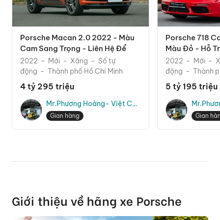
Porsche Macan 2.0 2022 - Màu
Porsche 718 C
Cam Sang Trọng - Liên Hệ Để
Màu Đỏ - Hỗ 
Được Tư Vấn Trực Tiếp
2022
Mới
Xăng
Số tự
2022
Mới
X
động
Thành phố Hồ Chí Minh
động
Thành p
4 tỷ 295 triệu
5 tỷ 195 triệu
Mr.Phương Hoàng- Việt Car
Mr.Phươ
Auto
Auto
Gian hàng
Gian hà
Giới thiệu về hãng xe Porsche