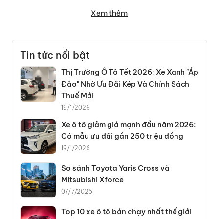
tạo không ngừng, hiệu suất vượt trội và thiết kế đầy cá
Xem thêm
tính.
Những siêu xe
Porsche 911
, Boxster, Spyder,
Panamera… và cả dòng xe phổ thông Cayenne có giá trị
từ vài trăm nghìn cho đến hàng triệu USD không chỉ làm
vang danh tiếng tăm thương hiệu gần 85 năm qua, mà
Tin tức nổi bật
còn là niềm mơ ước của nhiều người trẻ yêu thích dòng
Thị Trường Ô Tô Tết 2026: Xe Xanh "Áp
xe này.
Đảo" Nhờ Ưu Đãi Kép Và Chính Sách
Lý do nên chọn xe ô tô hãng
Thuế Mới
Porsche
19/1/2026
Xe ô tô giảm giá mạnh đầu năm 2026:
1. Thương hiệu và sản phẩm đẳng cấp:
Có mẫu ưu đãi gần 250 triệu đồng
19/1/2026
Porsche từ lâu đã là biểu tượng của sự sang trọng và
đẳng cấp. Việc
mua xe Porsche
không chỉ tôn vinh
So sánh Toyota Yaris Cross và
phong cách sang trọng mà còn làm nổi bật cá tính
Mitsubishi Xforce
riêng biệt của người sở hữu Porsche.
07/7/2025
2. Công nghệ và tiện nghi
Top 10 xe ô tô bán chạy nhất thế giới