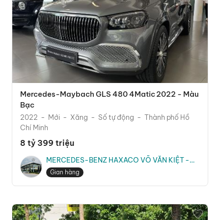
Mercedes-Maybach GLS 480 4Matic 2022 - Màu
Bạc
2022
Mới
Xăng
Số tự động
Thành phố Hồ
Chí Minh
8 tỷ 399 triệu
MERCEDES-BENZ HAXACO VÕ VĂN KIỆT -
Ms. Hằng
Gian hàng