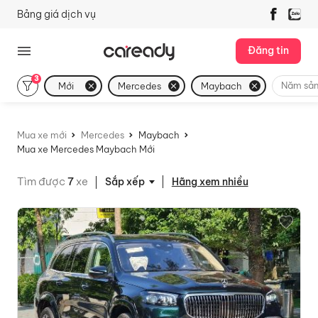
Bảng giá dịch vụ
Đăng tin
3
Năm sản
Mới
Mercedes
Maybach
Mua xe mới
Mercedes
Maybach
Mua xe Mercedes Maybach Mới
Tìm được
7
xe
Hãng xem nhiều