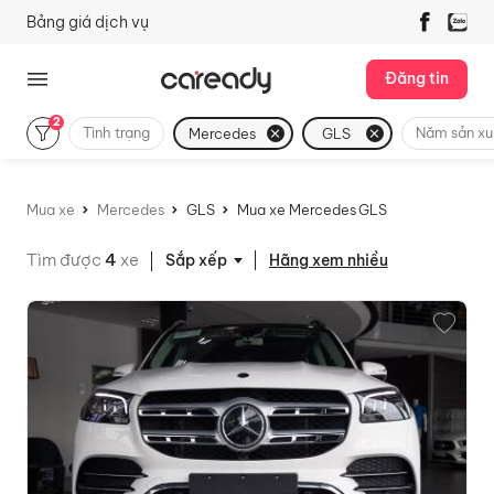
Bảng giá dịch vụ
Đăng tin
2
Tình trạng
Năm sản xu
Mercedes
GLS
Mua xe
Mercedes
GLS
Mua xe Mercedes GLS
Tìm được
4
xe
Hãng xem nhiều