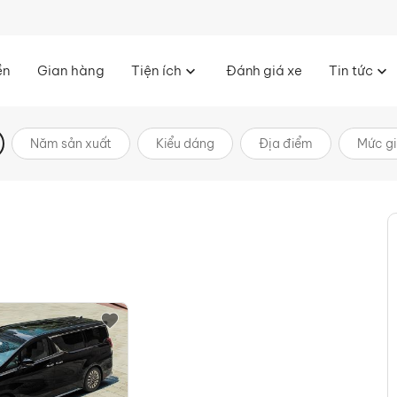
ền
Gian hàng
Tiện ích
Đánh giá xe
Tin tức
Năm sản xuất
Kiểu dáng
Địa điểm
Mức g