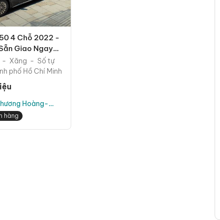
50 4 Chỗ 2022 -
Sẵn Giao Ngay
Quốc
Xăng
Số tự
nh phố Hồ Chí Minh
riệu
hương Hoàng-
̂t Car Auto
n hàng