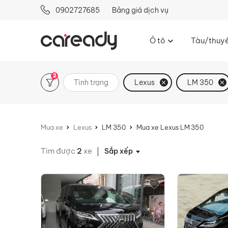
0902727685
Bảng giá dịch vụ
Ô tô
Tàu/thuy
2
Tình trạng
Lexus
LM 350
Mua xe
Lexus
LM 350
Mua xe Lexus LM 350
Tìm được
2
xe
Sắp xếp