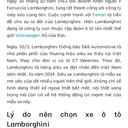
ngày 30 tháng 10 năm 1963 bởi doanh nhân người Ý
Ferruccio Lamborghini, từng rất thành công với công ty
máy kéo cùng tên. Cuộc cạnh tranh với
Ferrari
là tiền
đề cho sự ra đời của Lamborghini. Hiện Lamborghini
đang là công ty con thuộc tập đoàn ô tô lớn nhất thế
giới
Volkswagen
AG của Đức.
Ngày 30/3, Lamborghini thông báo S&S Automotive là
nhà phân phối của thương hiệu siêu xe Italy tại Việt
Nam, thay cho đơn vị cũ là CT Wearnes. Theo đó,
Lamborghini là hãng siêu xe đặt chân đến Việt Nam
sớm nhất, từ năm 2014.
Siêu xe Lamborghini là mẫu xe
mơ ước của rất nhiều người trên thế giới, không chỉ về
hình dáng thiết kế ngoại thất bắt mắt, nội thất sang
trọng mà còn cả về hệ thống động cơ mạnh mẽ của
mẫu xe này.
Lý do nên chọn xe ô tô
Lamborghini