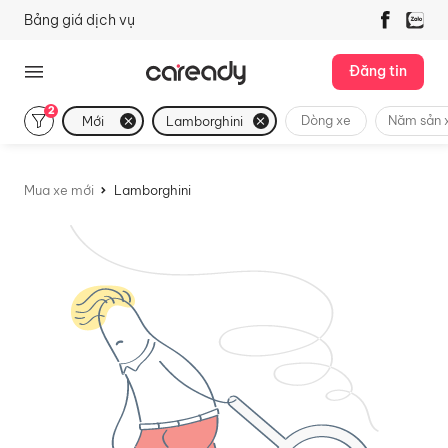
Bảng giá dịch vụ
Đăng tin
2
Dòng xe
Năm sản 
Mới
Lamborghini
Mua xe mới
Lamborghini