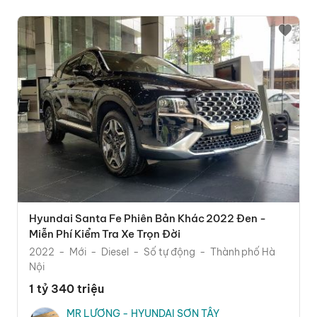
Hyundai Santa Fe Phiên Bản Khác 2022 Đen -
Miễn Phí Kiểm Tra Xe Trọn Đời
2022
Mới
Diesel
Số tự động
Thành phố Hà
Nội
1 tỷ 340 triệu
MR LƯƠNG - HYUNDAI SƠN TÂY