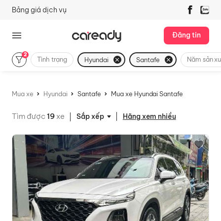
Bảng giá dịch vụ
Đăng tin
2
Tình trạng
Năm sản xu
Hyundai
Santafe
Mua xe
Hyundai
Santafe
Mua xe Hyundai Santafe
Tìm được
19
xe
Hãng xem nhiều