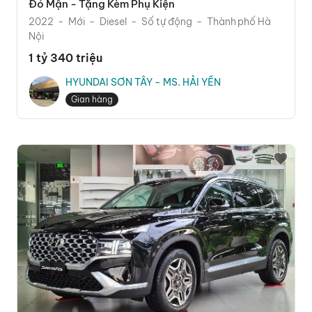
Đỏ Mận - Tặng Kèm Phụ Kiện
2022
Mới
Diesel
Số tự động
Thành phố Hà
Nội
1 tỷ 340 triệu
HYUNDAI SƠN TÂY - MS. HẢI YẾN
Gian hàng