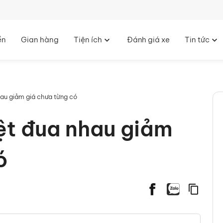
ền
Gian hàng
Tiện ích
Đánh giá xe
Tin tức
nhau giảm giá chưa từng có
Việt đua nhau giảm
́