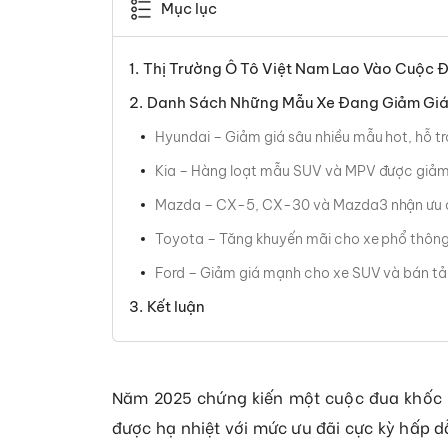
Mục lục
Thị Trường Ô Tô Việt Nam Lao Vào Cuộc 
Danh Sách Những Mẫu Xe Đang Giảm Giá 
Hyundai – Giảm giá sâu nhiều mẫu hot, hỗ trợ
Kia – Hàng loạt mẫu SUV và MPV được giảm t
Mazda – CX-5, CX-30 và Mazda3 nhận ưu đ
Toyota – Tăng khuyến mãi cho xe phổ thông
Ford – Giảm giá mạnh cho xe SUV và bán tải
Kết luận
Năm 2025 chứng kiến một cuộc đua khốc li
được hạ nhiệt với mức ưu đãi cực kỳ hấp 