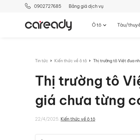
0902727685
Bảng giá dịch vụ
Ô tô
Tàu/thuy
Tin tức
Kiến thức về ô tô
Thị trường tô Việt đua 
Thị trường tô 
giá chưa từng co
22/4/2025.
Kiến thức về ô tô