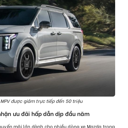
MPV được giảm trực tiếp đến 50 triệu
hận ưu đãi hấp dẫn dịp đầu năm
khuyến mãi lớn dành cho nhiều dòng xe Mazda trong