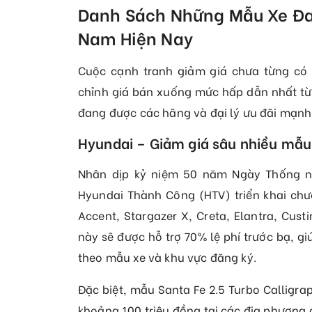
Danh Sách Những Mẫu Xe Đa
Nam Hiện Nay
Cuộc cạnh tranh giảm giá chưa từng có 
chỉnh giá bán xuống mức hấp dẫn nhất từ 
đang được các hãng và đại lý ưu đãi mạnh
Hyundai – Giảm giá sâu nhiều mẫu h
Nhân dịp kỷ niệm 50 năm Ngày Thống nh
Hyundai Thành Công (HTV) triển khai chươ
Accent, Stargazer X, Creta, Elantra, Cus
này sẽ được hỗ trợ 70% lệ phí trước bạ, gi
theo mẫu xe và khu vực đăng ký.
Đặc biệt, mẫu Santa Fe 2.5 Turbo Calligrap
khoảng 100 triệu đồng tại các địa phương 