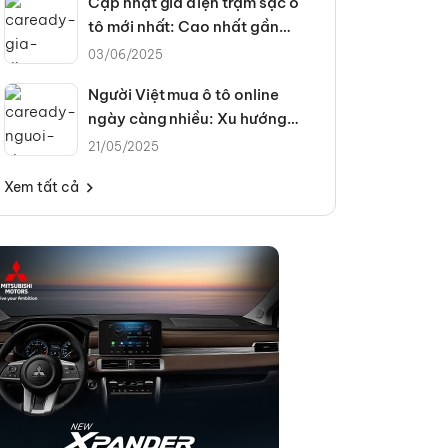
Cập nhật giá điện trạm sạc ô
tô mới nhất: Cao nhất gần
4.300đ/kWh
03/06/2025
Người Việt mua ô tô online
ngày càng nhiều: Xu hướng
hay tất yếu?
21/05/2025
Xem tất cả