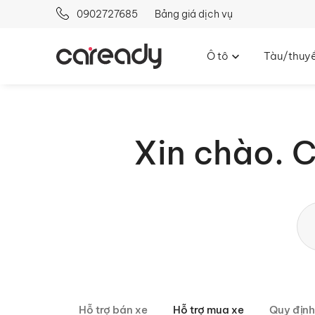
0902727685
Bảng giá dịch vụ
Ô tô
Tàu/thuy
Xin chào. 
Hỗ trợ bán xe
Hỗ trợ mua xe
Quy định