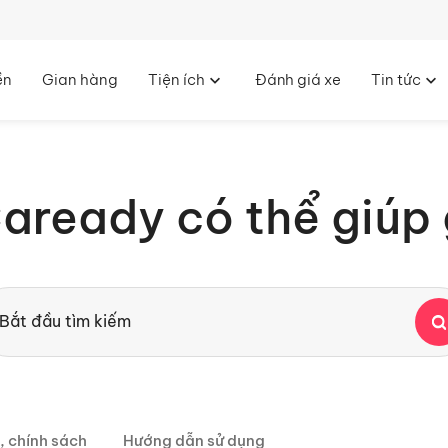
ền
Gian hàng
Tiện ích
Đánh giá xe
Tin tức
Caready có thể giúp 
, chính sách
Hướng dẫn sử dụng