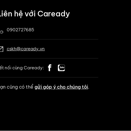
Liên hệ với Caready
0902727685
cskh@caready.vn
ết nối cùng Caready:
ạn cũng có thể
gửi góp ý cho chúng tôi
.