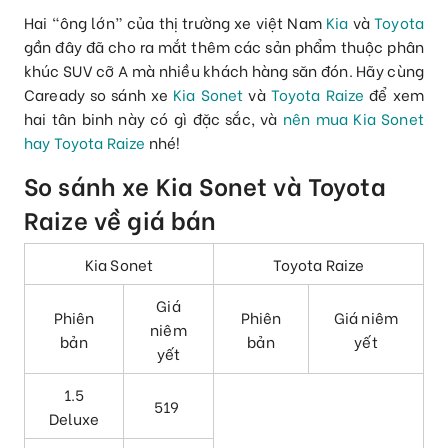
Hai “ông lớn” của thị trường xe việt Nam
Kia
và
Toyota
gần đây đã cho ra mắt thêm các sản phẩm thuộc phân
khúc SUV cỡ A mà nhiều khách hàng săn đón. Hãy cùng
Caready so sánh xe
Kia Sonet
và
Toyota Raize
để xem
hai tân binh này có gì đặc sắc, và
nên mua Kia Sonet
hay Toyota Raize
nhé!
So sánh xe Kia Sonet và Toyota
Raize về giá bán
Kia Sonet
Toyota Raize
Giá
Phiên
Phiên
Giá niêm
niêm
bản
bản
yết
yết
1.5
519
Deluxe