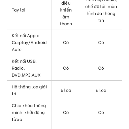
điều
chế độ lái, màn
Tay lái
khiển
hình đa thông
âm
tin
thanh
Kết nối Apple
Carplay/Android
Có
Có
Auto
Kết nối USB,
Radio,
Có
Có
DVD,MP3,AUX
Hệ thống loa giải
6 loa
6 loa
trí
Chìa khóa thông
minh, khởi động
Có
Có
từ xa