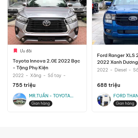
Ưu đãi
Ford Ranger XLS 
Toyota Innova 2.0E 2022 Bạc
2022 Xanh Dương 
- Tặng Phụ Kiện
Mãi Phụ Kiện The
2022
Diesel
Số
2022
Xăng
Số tay
755 triệu
688 triệu
MR.TUẤN - TOYOTA
FORD THAN
THĂNG LONG
MR.TRUNG
Gian hàng
Gian hàng