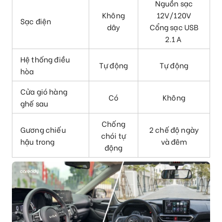
Nguồn sạc
Không
12V/120V
Sạc điện
dây
Cổng sạc USB
2.1 A
Hệ thống điều
Tự động
Tự động
hòa
Cửa gió hàng
Có
Không
ghế sau
Chống
Gương chiếu
2 chế độ ngày
chói tự
hậu trong
và đêm
động