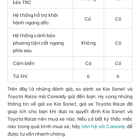
kéo TRC
Hệ thống hỗ trợ khởi
Có
Có
hành ngang dốc
Hệ thống cảnh báo
phương tiện cắt ngang
Không
Có
phía sau
Cảm biến
Có
Có
Túi khí
6
6
Trên đây là những đánh giá, so sánh xe Kia Sonet và
Toyota Raize mà Caready gửi đến bạn. Hy vọng những
thông tin về giá xe Kia Sonet, giá xe Toyota Raize đã
giúp ích cho bạn khi đưa ra quyết định Kia Sonet và
Toyota Raize nên mua xe nào. Nếu có bất kỳ thắc mắc
nào trong quá trình mua xe, hãy
liên hệ với Caready
để
được tư vấn nhanh chóng.