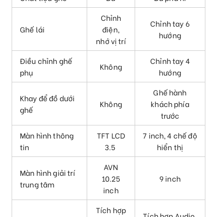
Chỉnh
Chỉnh tay 6
Ghế lái
điện,
hướng
nhớ vị trí
Điều chỉnh ghế
Chỉnh tay 4
Không
phụ
hướng
Ghế hành
Khay để đồ dưới
Không
khách phía
ghế
trước
Màn hình thông
TFT LCD
7 inch, 4 chế độ
tin
3.5
hiển thị
AVN
Màn hình giải trí
10.25
9 inch
trung tâm
inch
Tích hợp
Tích hợp Audio,