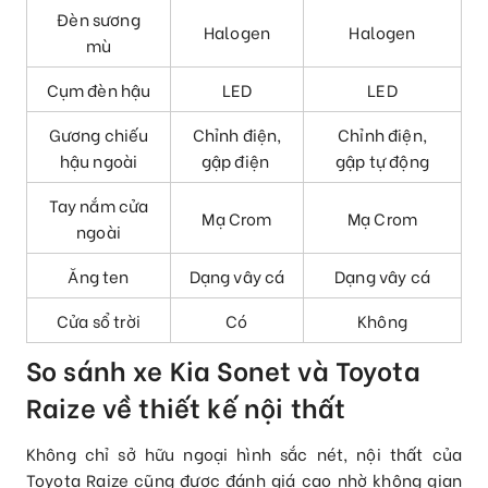
Đèn sương
Halogen
Halogen
mù
Cụm đèn hậu
LED
LED
Gương chiếu
Chỉnh điện,
Chỉnh điện,
hậu ngoài
gập điện
gập tự động
Tay nắm cửa
Mạ Crom
Mạ Crom
ngoài
Ăng ten
Dạng vây cá
Dạng vây cá
Cửa sổ trời
Có
Không
So sánh xe Kia Sonet và Toyota
Raize về thiết kế nội thất
Không chỉ sở hữu ngoại hình sắc nét, nội thất của
Toyota Raize cũng được đánh giá cao nhờ không gian