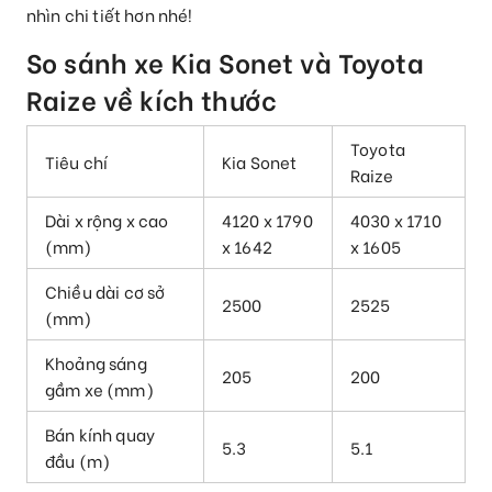
nhìn chi tiết hơn nhé!
So sánh xe Kia Sonet và Toyota
Raize về kích thước
Toyota
Tiêu chí
Kia Sonet
Raize
Dài x rộng x cao
4120 x 1790
4030 x 1710
(mm)
x 1642
x 1605
Chiều dài cơ sở
2500
2525
(mm)
Khoảng sáng
205
200
gầm xe (mm)
Bán kính quay
5.3
5.1
đầu (m)