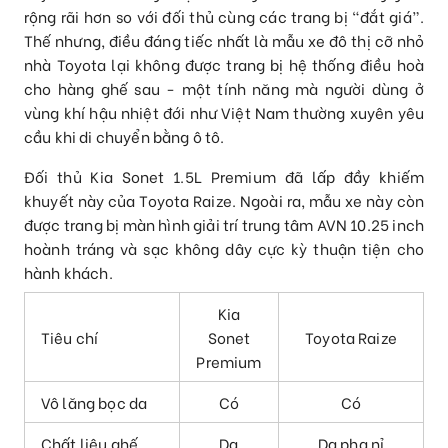
rộng rãi hơn so với đối thủ cùng các trang bị “đắt giá”.
Thế nhưng, điều đáng tiếc nhất là mẫu xe đô thị cỡ nhỏ
nhà Toyota lại không được trang bị hệ thống điều hoà
cho hàng ghế sau - một tính năng mà người dùng ở
vùng khí hậu nhiệt đới như Việt Nam thường xuyên yêu
cầu khi di chuyển bằng ô tô.
Đối thủ Kia Sonet 1.5L Premium đã lấp đầy khiếm
khuyết này của Toyota Raize. Ngoài ra, mẫu xe này còn
được trang bị màn hình giải trí trung tâm AVN 10.25 inch
hoành tráng và sạc không dây cực kỳ thuận tiện cho
hành khách.
Kia
Tiêu chí
Sonet
Toyota Raize
Premium
Vô lăng bọc da
Có
Có
Chất liệu ghế
Da
Da pha nỉ