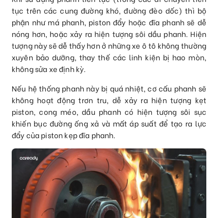
tục trên các cung đường khó, đường đèo dốc) thì bộ
phận như má phanh, piston đẩy hoặc đĩa phanh sẽ dễ
nóng hơn, hoặc xảy ra hiện tượng sôi dầu phanh. Hiện
tượng này sẽ dễ thấy hơn ở những xe ô tô không thường
xuyên bảo dưỡng, thay thế các linh kiện bị hao mòn,
không sửa xe định kỳ.
Nếu hệ thống phanh này bị quá nhiệt, cơ cấu phanh sẽ
không hoạt động trơn tru, dễ xảy ra hiện tượng kẹt
piston, cong méo, dầu phanh có hiện tượng sôi sục
khiến bục đường ống xả và mất áp suất để tạo ra lực
đẩy của piston kẹp đĩa phanh.