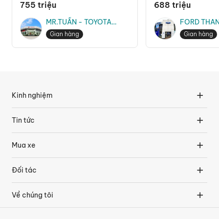
755 triệu
688 triệu
MR.TUẤN - TOYOTA
FORD THAN
THĂNG LONG
MR.TRUNG
Gian hàng
Gian hàng
Kinh nghiệm
Tin tức
Mua xe
Đối tác
Về chúng tôi