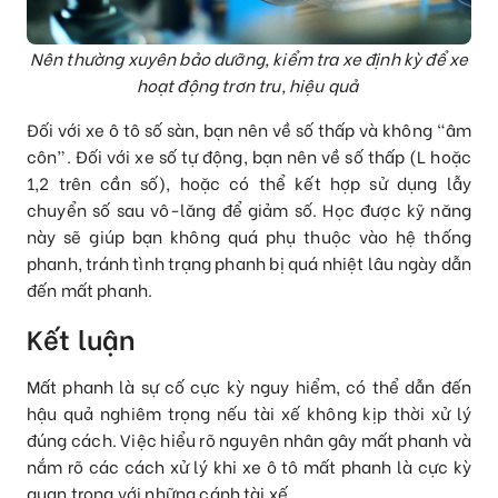
Nên thường xuyên bảo dưỡng, kiểm tra xe định kỳ để xe
hoạt động trơn tru, hiệu quả
Đối với xe ô tô số sàn, bạn nên về số thấp và không “âm
côn”. Đối với xe số tự động, bạn nên về số thấp (L hoặc
1,2 trên cần số), hoặc có thể kết hợp sử dụng lẫy
chuyển số sau vô-lăng để giảm số. Học được kỹ năng
này sẽ giúp bạn không quá phụ thuộc vào hệ thống
phanh, tránh tình trạng phanh bị quá nhiệt lâu ngày dẫn
đến mất phanh.
Kết luận
Mất phanh là sự cố cực kỳ nguy hiểm, có thể dẫn đến
hậu quả nghiêm trọng nếu tài xế không kịp thời xử lý
đúng cách. Việc hiểu rõ nguyên nhân gây mất phanh và
nắm rõ các cách xử lý khi xe ô tô mất phanh là cực kỳ
quan trọng với những cánh tài xế.