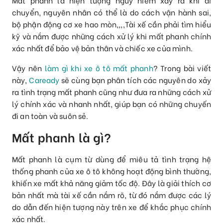
Mất phanh là hiện tượng nguy hiểm xảy ra khi di
chuyển, nguyên nhân có thể là do cách vận hành sai,
bộ phận động cơ xe hao mòn,,,,Tài xế cần phải tìm hiểu
kỹ và nắm được những cách xử lý khi mất phanh chính
xác nhất để bảo vệ bản thân và chiếc xe của mình.
Vậy nên
làm gì khi xe ô tô mất phanh
? Trong bài viết
này,
Caready
sẽ cùng bạn phân tích các nguyên do xảy
ra tình trạng mất phanh cũng như đưa ra những cách xử
lý chính xác và nhanh nhất, giúp bạn có những chuyến
đi an toàn và suôn sẻ.
Mất phanh là gì?
Mất phanh là cụm từ dùng để miêu tả tình trạng hệ
thống phanh của xe ô tô không hoạt động bình thường,
khiến xe mất khả năng giảm tốc độ. Đây là giải thích cơ
bản nhất mà tài xế cần nắm rõ, từ đó nắm được các lý
do dẫn đến hiện tượng này trên xe để khắc phục chính
xác nhất.