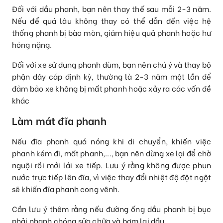
Đối với dầu phanh, bạn nên thay thế sau mỗi 2-3 năm.
Nếu để quá lâu không thay có thể dẫn đến việc hệ
thống phanh bị bào mòn, giảm hiệu quả phanh hoặc hư
hỏng nặng.
Đối với xe sử dụng phanh đùm, bạn nên chú ý và thay bộ
phận dây cáp định kỳ, thường là 2-3 năm một lần để
đảm bảo xe không bị mất phanh hoặc xảy ra các vấn đề
khác
Làm mát đĩa phanh
Nếu đĩa phanh quá nóng khi di chuyển, khiến việc
phanh kém đi, mất phanh,..., bạn nên dừng xe lại để chờ
nguội rồi mới lái xe tiếp. Lưu ý rằng không được phun
nước trực tiếp lên đĩa, vì việc thay đổi nhiệt độ đột ngột
sẽ khiến đĩa phanh cong vênh.
Cần lưu ý thêm rằng nếu đường ống dầu phanh bị bục
phải nhanh chóng sửa chữa và bơm lại dầu.