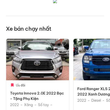
Xe bán chạy nhất
Ưu đãi
Ford Ranger XLS 
Toyota Innova 2.0E 2022 Bạc
2022 Xanh Dương 
- Tặng Phụ Kiện
Mãi Phụ Kiện The
2022
Diesel
Số
2022
Xăng
Số tay