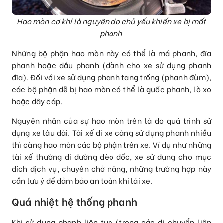
Hao mòn cơ khí là nguyên do chủ yếu khiến xe bị mất
phanh
Những bộ phận hao mòn này có thể là má phanh, đĩa
phanh hoặc dầu phanh (dành cho xe sử dụng phanh
đĩa). Đối với xe sử dụng phanh tang trống (phanh đùm),
các bộ phận dễ bị hao mòn có thể là guốc phanh, lò xo
hoặc dây cáp.
Nguyên nhân của sự hao mòn trên là do quá trình sử
dụng xe lâu dài. Tài xế đi xe càng sử dụng phanh nhiều
thì càng hao mòn các bộ phận trên xe. Ví dụ như những
tài xế thường đi đường đèo dốc, xe sử dụng cho mục
đích dịch vụ, chuyên chở nặng, những trường hợp này
cần lưu ý để đảm bảo an toàn khi lái xe.
Quá nhiệt hệ thống phanh
Khi sử dụng phanh liên tục (trong các di chuyển liên