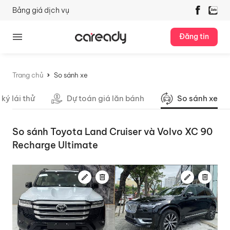
Bảng giá dịch vụ
Đăng tin
Trang chủ
So sánh xe
ký lái thử
Dự toán giá lăn bánh
So sánh xe
So sánh Toyota Land Cruiser và Volvo XC 90
Recharge Ultimate