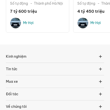
Số tự động
Thành phố Hà Nội
Số tự động
Thàn
7 tỷ 600 triệu
4 tỷ 450 triệu
Mr Hợi
Mr Hợi
Kinh nghiệm
Tin tức
Mua xe
Đối tác
Về chúng tôi