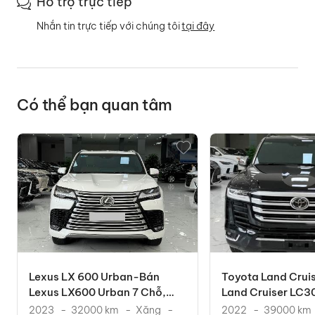
Hỗ trợ trực tiếp
Nhắn tin trực tiếp với chúng tôi
tại đây
Có thể bạn quan tâm
Lexus LX 600 Urban-Bán
Toyota Land Crui
Lexus LX600 Urban 7 Chỗ,
Land Cruiser LC300
Sản Xuất 2023. Xe Cực
2022. Xe Chạy Ít.
2023
32000 km
Xăng
2022
39000 km