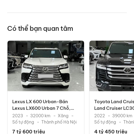
Có thể bạn quan tâm
Lexus LX 600 Urban-Bán
Toyota Land Crui
Lexus LX600 Urban 7 Chỗ,
Land Cruiser LC300
Sản Xuất 2023. Xe Cực
2022. Xe Chạy Ít.
2023
32000 km
Xăng
2022
39000 km
Số tự động
Thành phố Hà Nội
Số tự động
Thàn
7 tỷ 600 triệu
4 tỷ 450 triệu