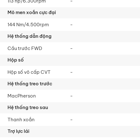
113 hp/6.300rpm
-
144 Nm/4.500rpm
-
Cầu trước FWD
-
Hộp số vô cấp CVT
-
MacPherson
-
Thanh xoắn
-