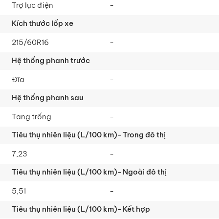
Trợ lực điện
-
215/60R16
-
Đĩa
-
Tang trống
-
7,23
-
5,51
-