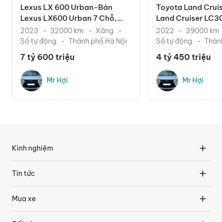
Lexus LX 600 Urban-Bán
Toyota Land Crui
Lexus LX600 Urban 7 Chỗ,
Land Cruiser LC300
Sản Xuất 2023. Xe Cực
2022. Xe Chạy Ít.
2023
32000 km
Xăng
2022
39000 km
Số tự động
Thành phố Hà Nội
Số tự động
Thàn
7 tỷ 600 triệu
4 tỷ 450 triệu
Mr Hợi
Mr Hợi
Kinh nghiệm
Tin tức
Mua xe