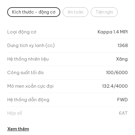
Kích thước - động cơ
An toàn
Tiện nghi
Loại động cơ
Kappa 1.4 MPI
Dung tích xy lanh (cc)
1368
Hệ thống nhiên liệu
Xăng
Công suất tối đa
100/6000
Mô men xoắn cực đại
132.4/4000
Hệ thống dẫn động
FWD
Hộp số
6AT
Hệ thống treo trước
McPherson
Xem thêm