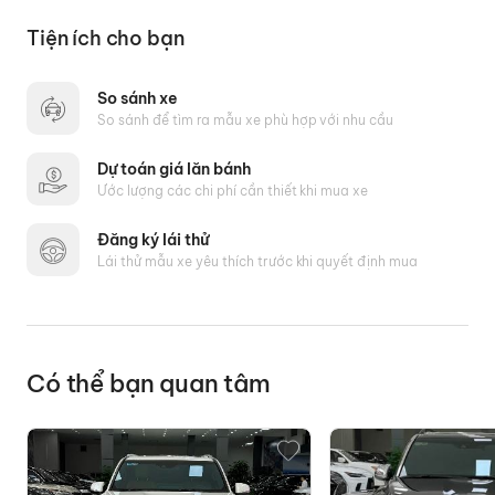
Chiều dài cơ sở (mm)
2600
Tiện ích cho bạn
Khoảng sáng gầm xe (mm)
150
So sánh xe
So sánh để tìm ra mẫu xe phù hợp với nhu cầu
Bán kính vòng quay tối thiểu
4,8
(m)
Dự toán giá lăn bánh
Ước lượng các chi phí cần thiết khi mua xe
Trọng lượng không tải (kg)
1090
Đăng ký lái thử
Trọng lượng toàn tải (kg)
1540
Lái thử mẫu xe yêu thích trước khi quyết định mua
Dung tích bình nhiên liệu (lít)
45
Có thể bạn quan tâm