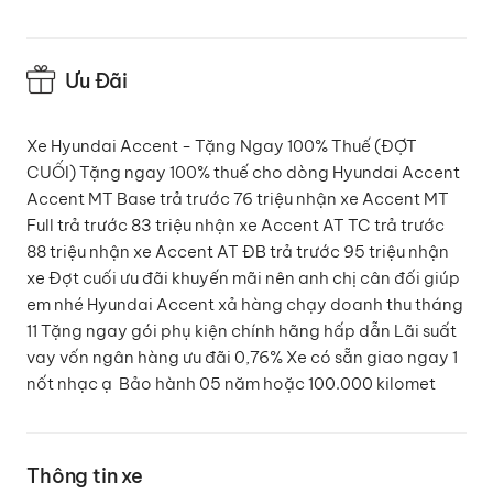
các cung đường hỗn hợp.
Hyundai trang bị hệ thống phanh đĩa cả trước và sau
Ưu Đãi
cho 3 phiên bản 1.4MT, 1.4AT và 1.4AT Đặc biệt. Còn ở
bản 1.4MT Tiêu chuẩn thì sẽ là phanh đĩa phía trước và
phanh tang trống phía sau.
Xe Hyundai Accent - Tặng Ngay 100% Thuế (ĐỢT
CUỐI) Tặng ngay 100% thuế cho dòng Hyundai Accent
1.3. Đầu xe
Accent MT Base trả trước 76 triệu nhận xe Accent MT
So với thế hệ trước, Hyundai Accent 2021 sở hữu mặt
Full trả trước 83 triệu nhận xe Accent AT TC trả trước
ca-lăng khung lưới kiểu hình thang ngược, nối liền với
88 triệu nhận xe Accent AT ĐB trả trước 95 triệu nhận
dải đèn pha halogen dạng thấu kính kèm định vị LED
xe Đợt cuối ưu đãi khuyến mãi nên anh chị cân đối giúp
mới. Lưới tản nhiệt hiệu ứng thác đổ (Cascading)
em nhé Hyundai Accent xả hàng chạy doanh thu tháng
chiếm phần lớn đầu xe. Các nan bên trong mạ chrome
11 ️Tặng ngay gói phụ kiện chính hãng hấp dẫn Lãi suất
sáng bóng, thiết kế tạo hiệu ứng như được dệt từ các
vay vốn ngân hàng ưu đãi 0,76% Xe có sẵn giao ngay 1
chi tiết kim loại mắt lưới.
nốt nhạc ạ ️ Bảo hành 05 năm hoặc 100.000 kilomet
Thông tin xe