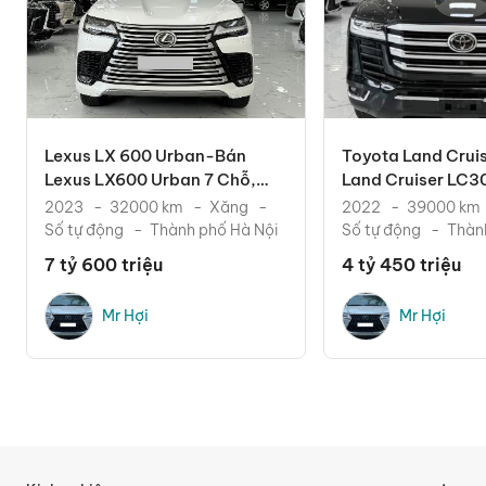
Lexus LX 600 Urban-Bán
Toyota Land Crui
Lexus LX600 Urban 7 Chỗ,
Land Cruiser LC300
Sản Xuất 2023. Xe Cực
2022. Xe Chạy Ít.
2023
32000 km
Xăng
2022
39000 km
Số tự động
Thành phố Hà Nội
Số tự động
Thàn
7 tỷ 600 triệu
4 tỷ 450 triệu
Mr Hợi
Mr Hợi