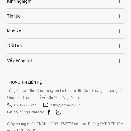
Kinh nghiệm
Tin tức
Mua xe
Đối tác
Về chúng tôi
THÔNG TIN LIÊN HỆ
Tầng 4, Tòa Nhà Charmington La Pointe, 181 Cao Thắng, Phường 12,
Quận 10, Thành phố Hồ Chí Minh, Việt Nam
0902727685
cskh@caready.vn
Kết nối cùng Caready:
Giấy chứng nhận ĐKDN: số 0311782776 cấp bởi Phòng ĐKKD TPHCM
ngày 12/05/2012