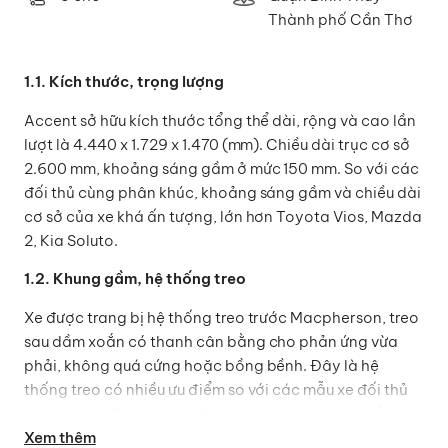
Thành phố Cần Thơ
1.1. Kích thước, trọng lượng
Accent sở hữu kích thước tổng thể dài, rộng và cao lần
lượt là 4.440 x 1.729 x 1.470 (mm). Chiều dài trục cơ sở
2.600 mm, khoảng sáng gầm ở mức 150 mm. So với các
đối thủ cùng phân khúc, khoảng sáng gầm và chiều dài
cơ sở của xe khá ấn tượng, lớn hơn Toyota Vios, Mazda
2, Kia Soluto.
1.2. Khung gầm, hệ thống treo
Xe được trang bị hệ thống treo trước Macpherson, treo
sau dầm xoắn có thanh cân bằng cho phản ứng vừa
phải, không quá cứng hoặc bồng bềnh. Đây là hệ
thống treo có nhiều ưu điểm so với các mẫu xe đối thủ
như: Honda City, Suzuki Ciaz, Mazda 2 đem lại khả
năng cân bằng xe khi vào cua hoặc khi di chuyển trên
Xem thêm