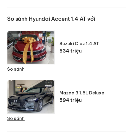
Hệ thống treo sau
Thanh cân bằng
(CTBA)
So sánh Hyundai Accent 1.4 AT với
Kích thước lốp xe
185/65 R15
Hệ thống phanh trước
Đĩa
Suzuki Ciaz 1.4 AT
534 triệu
Hệ thống phanh sau
Đĩa
Tiêu thụ nhiên liệu (L/100 km)-
8.53
So sánh
Trong đô thị
Tiêu thụ nhiên liệu (L/100 km)-
4.99
Mazda 3 1.5L Deluxe
Ngoài đô thị
594 triệu
Tiêu thụ nhiên liệu (L/100 km)-
6.32
Kết hợp
So sánh
Dài x Rộng x Cao (mm)
4.440 x 1.729 x 1.470