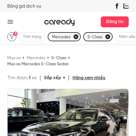
Bảng giá dịch vụ
Đăng tin
3
Tình trạng
Năm sản 
Mercedes
S-Class
Mua xe
Mercedes
S-Class
Mua xe Mercedes S-Class Sedan
Tìm được
1
xe
Hãng xem nhiều