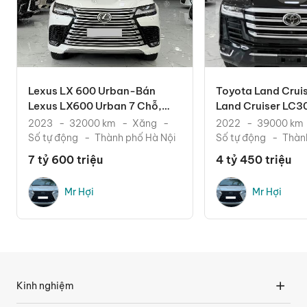
Lexus LX 600 Urban-Bán
Toyota Land Crui
Lexus LX600 Urban 7 Chỗ,
Land Cruiser LC300
Sản Xuất 2023. Xe Cực
2022. Xe Chạy Ít.
2023
32000 km
Xăng
2022
39000 km
Số tự động
Thành phố Hà Nội
Số tự động
Thàn
7 tỷ 600 triệu
4 tỷ 450 triệu
Mr Hợi
Mr Hợi
Kinh nghiệm