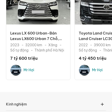
Lexus LX 600 Urban-Bán
Toyota Land Crui
Lexus LX600 Urban 7 Chỗ,
Land Cruiser LC300
Sản Xuất 2023. Xe Cực
2022. Xe Chạy Ít.
2023
32000 km
Xăng
2022
39000 km
Số tự động
Thành phố Hà Nội
Số tự động
Thàn
7 tỷ 600 triệu
4 tỷ 450 triệu
Mr Hợi
Mr Hợi
Kinh nghiệm